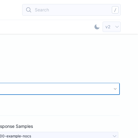
Search
/
Select API Vers
v2
Toggle Dark Mod
sponse Samples
00-example-nocs